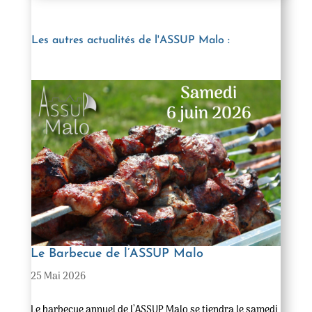
Les autres actualités de l'ASSUP Malo :
R
M
21
Le Barbecue de l’ASSUP Malo
Ré
25 Mai 2026
un
En
Le barbecue annuel de l’ASSUP Malo se tiendra le samedi