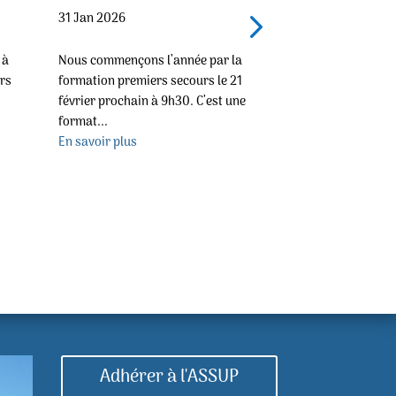
31 Jan 2026
3 Jan 2026
 à
Nous commençons l’année par la
Chers amis, en v
ars
formation premiers secours le 21
de l’Association,
février prochain à 9h30. C’est une
dégustation de la
format...
En savoir plus
En savoir plus
Adhérer à l'ASSUP