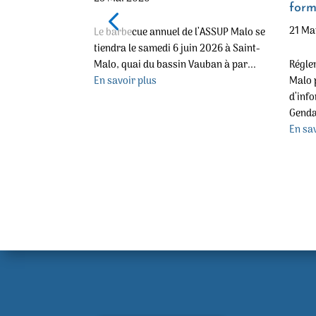
form
21 Ma
Le barbecue annuel de l’ASSUP Malo se
i le programme
tiendra le samedi 6 juin 2026 à Saint-
s aux adhérents.
Malo, quai du bassin Vauban à par...
Régle
s (sécuri...
En savoir plus
Malo 
d’inf
Genda
En sav