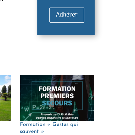
Adhérer
Formation « Gestes qui
Galette des 
sauvent »
Malo