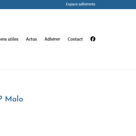
Espace adhérents
iens utiles
Actus
Adhérer
Contact
P Malo