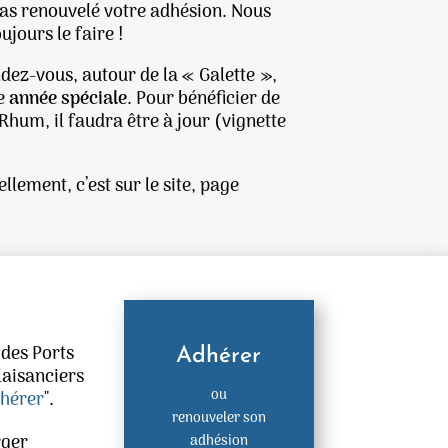
as renouvelé votre adhésion. Nous
jours le faire !
dez-vous, autour de la « Galette »,
ne
année spéciale
. Pour bénéficier de
hum, il faudra être à jour (vignette
llement, c’est sur le site, page
 des Ports
Adhérer
laisanciers
ou
hérer
".
renouveler son
rger
adhésion