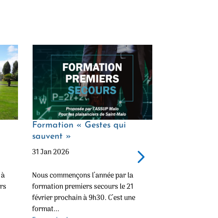
Formation « Gestes qui
Galette des 
sauvent »
Malo
31 Jan 2026
3 Jan 2026
 à
Nous commençons l’année par la
Chers amis, en v
ars
formation premiers secours le 21
de l’Association,
février prochain à 9h30. C’est une
dégustation de la
format...
En savoir plus