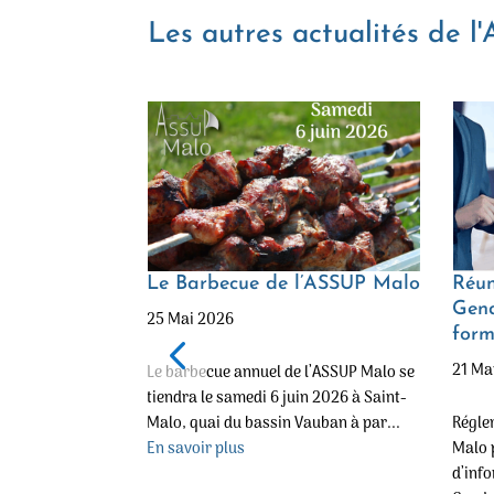
Les autres actualités de l
2024 avec
Le Barbecue de l’ASSUP Malo
Réun
Gend
25 Mai 2026
form
21 Ma
Le barbecue annuel de l’ASSUP Malo se
i le programme
tiendra le samedi 6 juin 2026 à Saint-
s aux adhérents.
Malo, quai du bassin Vauban à par...
Régle
s (sécuri...
En savoir plus
Malo 
d’inf