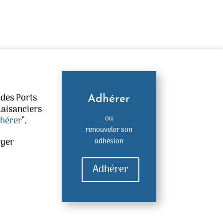
 des Ports
Adhérer
laisanciers
ou
hérer
".
renouveler son
rger
adhésion
Adhérer