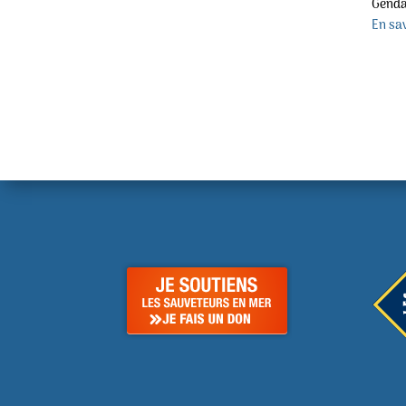
Genda
En sav