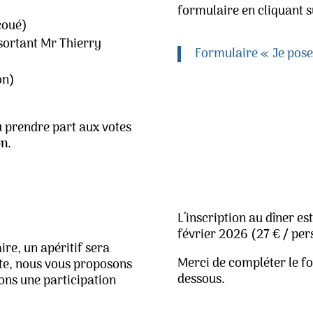
formulaire en cliquant su
coué)
sortant Mr Thierry
Formulaire « Je pos
on)
 prendre part aux votes
on
.
L’inscription au dîner es
février 2026 (27 € / per
ire, un apéritif sera
Merci de compléter le for
uite, nous vous proposons
dessous.
ons une participation