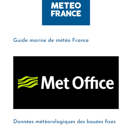
Guide marine de météo France
Données météorologiques des bouées fixes